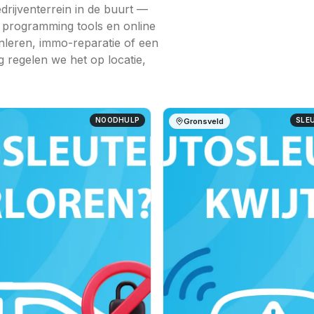
drijventerrein in de buurt —
e programming tools en online
inleren, immo-reparatie of een
g regelen we het op locatie,
NOODHULP
SLE
Gronsveld