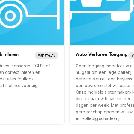
6 mnd garantie
Op locatie
6 mnd garantie
laatse
Snel ter plaatse
r info —
Gronsveld
Meer info —
Gronsve
 Inleren
Auto Verloren Toegang
Vanaf €75
V
ules, sensoren, ECU's of
Geen toegang meer tot uw au
 correct inleren en
nu gaat om een lege batterij,
at alles foutloos
defecte sleutel, een keyless 
t met het voertuig.
een bevroren slot wij lossen 
Onze mobiele slotenmakers
direct naar uw locatie in heel
dagen per week. Met profes
gereedschap openen wij uw 
en volledig schadevrij.