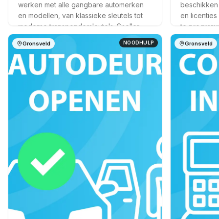
werken met alle gangbare automerken
beschikken
en modellen, van klassieke sleutels tot
en licenties
moderne transpondersleutels. Sneller,
te programm
voordeliger en persoonlijker dan de
proximity s
NOODHULP
Gronsveld
Gronsveld
dealer.