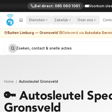
Ga naar inhoud
Bel direct:
085 060 1061
•
Voorkom sle
Diensten
Zakelijk
Over ons
Cont
Buiten Limburg
— Gronsveld
|
Geleverd via
Autodata Servi
Zoeken, contact & snelle acties
Home
/
Autosleutel
Gronsveld
🔑 Autosleutel Speci
Gronsveld