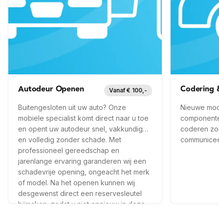
Op locatie
6 mnd garantie
Op locatie
Snel ter plaatse
Snel ter p
Meer info —
Gronsveld
Mee
Autodeur Openen
Codering &
Vanaf € 100,-
Buitengesloten uit uw auto? Onze
Nieuwe mod
mobiele specialist komt direct naar u toe
componenten
en opent uw autodeur snel, vakkundig
coderen zod
en volledig zonder schade. Met
communiceer
professioneel gereedschap en
jarenlange ervaring garanderen wij een
schadevrije opening, ongeacht het merk
of model. Na het openen kunnen wij
desgewenst direct een reservesleutel
bijmaken, zodat u niet opnieuw in deze
situatie belandt.