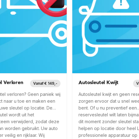
l Verloren
Autosleutel Kwijt
Vanaf € 149,-
V
tel verloren? Geen paniek wij
Autosleutel kwijt en geen res
t naar u toe en maken een
zorgen ervoor dat u snel we
uwe sleutel op locatie. De
bent. Of u nu preventief een
utel wordt uit het
reservesleutel wilt laten bijm
teem verwijderd, zodat deze
dit moment zonder sleutel staa
an worden gebruikt. Uw auto
helpen op locatie door heel 
r veilig en rijklaar. Wij
professionele apparatuur op