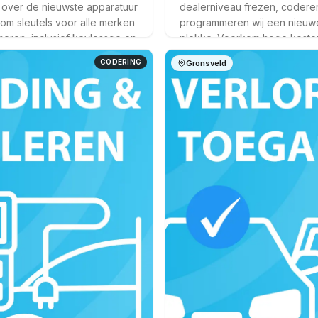
 over de nieuwste apparatuur
dealerniveau frezen, codere
 om sleutels voor alle merken
programmeren wij een nieuwe 
eren, inclusief keylessgo en
plekke. Voorkom hoge kosten
ystemen.
dealer en bespaar op sleepk
CODERING
Gronsveld