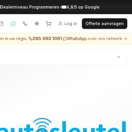
Dealerniveau Programmeren
•
4,8/5 op Google
Log in
Offerte aanvragen
en in uw regio.
085 060 1061
·
WhatsApp
·
over ons netwerk →