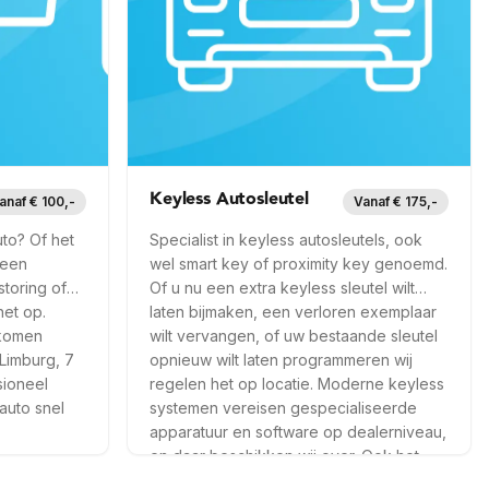
Op locatie
6 mnd garantie
Snel ter plaatse
ld
Meer info —
Gronsveld
Keyless Autosleutel
anaf € 100,-
Vanaf € 175,-
to? Of het
Specialist in keyless autosleutels, ook
 een
wel smart key of proximity key genoemd.
storing of
Of u nu een extra keyless sleutel wilt
het op.
laten bijmaken, een verloren exemplaar
 komen
wilt vervangen, of uw bestaande sleutel
 Limburg, 7
opnieuw wilt laten programmeren wij
sioneel
regelen het op locatie. Moderne keyless
auto snel
systemen vereisen gespecialiseerde
apparatuur en software op dealerniveau,
en daar beschikken wij over. Ook het
beveiligen tegen relayattacks (keyless