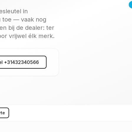
esleutel in
 u toe — vaak nog
 bij de dealer: ter
r vrijwel élk merk.
el
+31432340566
rte