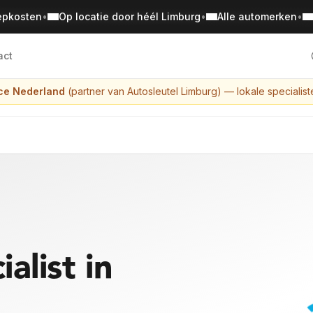
epkosten
•
Op locatie door héél Limburg
•
Alle automerken
•
act
ce Nederland
(partner van Autosleutel Limburg)
— lokale specialist
alist in