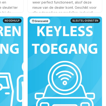
n en
weer perfect functioneert, alsof deze
sleutel ter
nieuw van de dealer komt. Geschikt voor
 bij de
alle automerken en modellen, inclusief
osten.
klapssleutels en smart keys.
NOODHULP
SLEUTEL-DIENSTEN
Gronsveld