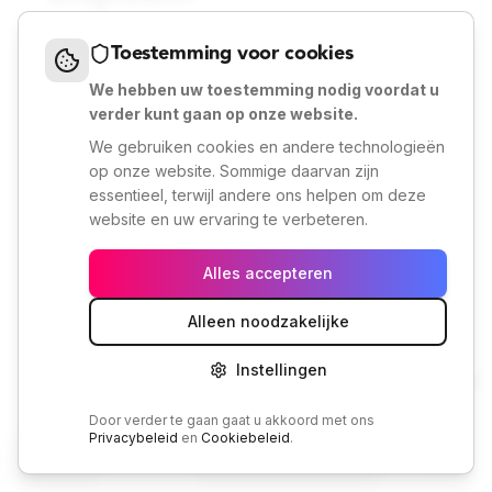
Alles wat u moet weten over onze autosleutel service
Toestemming voor cookies
in
Einighausen
We hebben uw toestemming nodig voordat u
verder kunt gaan op onze website.
Wat kost een autosleutel bijmaken in
We gebruiken cookies en andere technologieën
Uitklappen
Einighausen?
op onze website. Sommige daarvan zijn
essentieel, terwijl andere ons helpen om deze
website en uw ervaring te verbeteren.
Hoe snel kan Autosleutel Limburg in
Uitklappen
Einighausen zijn?
Alles accepteren
Welke automerken worden ondersteund in
Alleen noodzakelijke
Uitklappen
Einighausen?
Instellingen
🇳🇱
NL
Kan ik ook een keyless autosleutel laten
Uitklappen
Door verder te gaan gaat u akkoord met ons
bijmaken in Einighausen?
Privacybeleid
en
Cookiebeleid
.
Bekijk producten
Home
Sleutel
Diensten
Plan
Bel