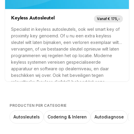
Keyless Autosleutel
Vanaf € 175,-
Specialist in keyless autosleutels, ook wel smart key of
proximity key genoemd. Of u nu een extra keyless
sleutel wilt laten bijmaken, een verloren exemplaar wilt
vervangen, of uw bestaande sleutel opnieuw wilt laten
programmeren wij regelen het op locatie. Moderne
keyless systemen vereisen gespecialiseerde
apparatuur en software op dealerniveau, en daar
beschikken wij over. Ook het beveiligen tegen
relayattacks (keyless diefstal) behoort tot onze
dienstverlening.
PRODUCTEN PER CATEGORIE
Autosleutels
Codering & Inleren
Autodiagnose
M