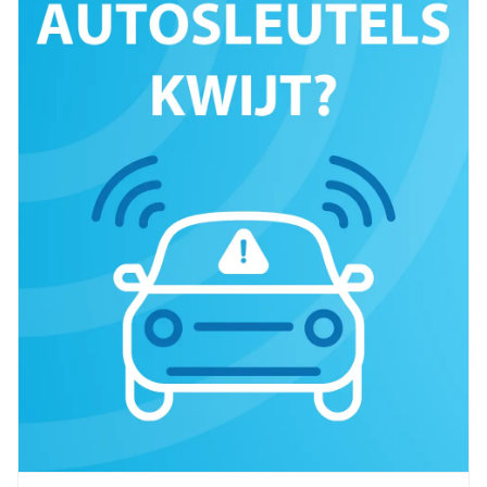
Op locatie
6 mnd garantie
Snel ter plaatse
Meer info —
Einighausen