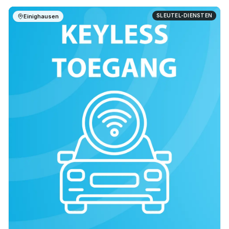
SLEUTEL-DIENSTEN
Einighausen
Op locatie
6 mnd garantie
Snel ter plaatse
Meer info —
Einighausen