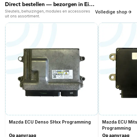
Direct bestellen — bezorgen in Einighausen
Sleutels, behuizingen, modules en accessoires
Volledige shop
uit ons assortiment.
Op locatie
6 mnd garantie
Snel ter plaatse
Meer info —
Einighausen
Mazda ECU Denso SHxx Programming
Mazda ECU Mits
Programming
Op aanvraag
Op aanvraag