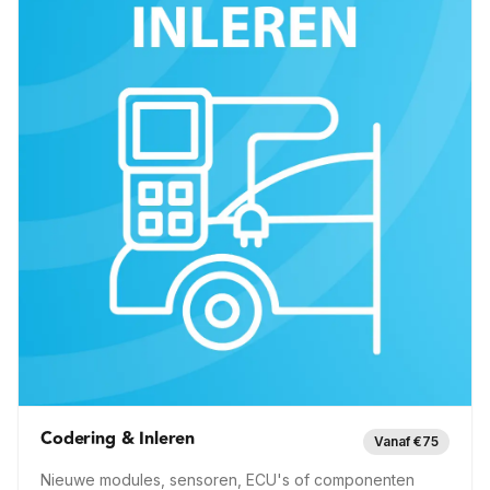
Op locatie
6 mnd garantie
Snel ter plaatse
Meer info —
Einighausen
Codering & Inleren
Vanaf €75
Nieuwe modules, sensoren, ECU's of componenten