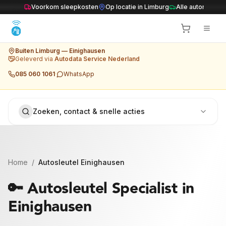
Ga naar inhoud
Voorkom sleepkosten
Op locatie in Limburg
Alle automerken
Buiten Limburg
— Einighausen
Geleverd via
Autodata Service Nederland
085 060 1061
·
WhatsApp
Zoeken, contact & snelle acties
Home
/
Autosleutel
Einighausen
🔑 Autosleutel Specialist in
Einighausen