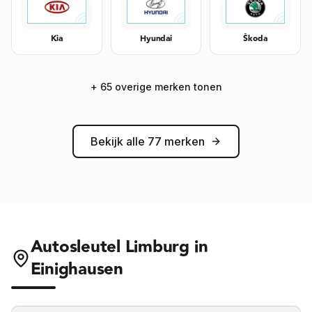
Kia
Hyundai
Škoda
+
65
overige merken tonen
Bekijk alle
77
merken
Autosleutel Limburg in
Einighausen