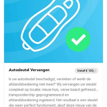
Op locatie
6 mnd garantie
Snel ter plaatse
Meer info —
Einighausen
Autosleutel Vervangen
Vanaf € 130,-
Is uw autosleutel beschadigd, versleten of werkt de
afstandsbediening niet meer? Wij vervangen uw sleutel
compleet op locatie: nieuw huis, verse baard gefreesd,
transponderchip geprogrammeerd en
afstandsbediening ingeleerd. Het resultaat is een sleutel
die weer perfect functioneert, alsof deze nieuw van de