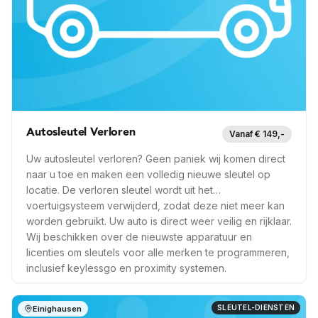
Op locatie
6 mnd garantie
Snel ter plaatse
Meer info —
Einighausen
Autosleutel Verloren
Vanaf € 149,-
Uw autosleutel verloren? Geen paniek wij komen direct
naar u toe en maken een volledig nieuwe sleutel op
locatie. De verloren sleutel wordt uit het
voertuigsysteem verwijderd, zodat deze niet meer kan
worden gebruikt. Uw auto is direct weer veilig en rijklaar.
Wij beschikken over de nieuwste apparatuur en
licenties om sleutels voor alle merken te programmeren,
inclusief keylessgo en proximity systemen.
SLEUTEL-DIENSTEN
Einighausen