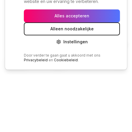
website en uw ervaring te verbeteren.
Alles accepteren
Alleen noodzakelijke
Instellingen
🇳🇱
NL
Door verder te gaan gaat u akkoord met ons
Privacybeleid
en
Cookiebeleid
.
Offerte
Bellen
Home
Sleutel
Diensten
Plan
Bel