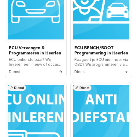
ECU Vervangen &
ECU BENCH/BOOT
Programmeren in Heerlen
Programmering in Heerlen
ECU onherstelbaar? Wij
Reageert je ECU niet meer via
leveren een nieuw of occasie
OBD? Wij programmeren via
exemplaar, volledig
BENCH of BOOT — de meest
Dienst
Dienst
geprogrammeerd en plug &
diepgaande methode.
play.
Dienst
Dienst