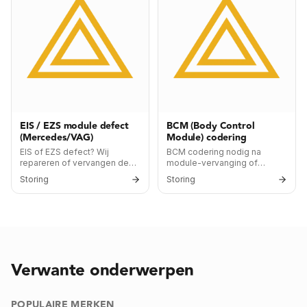
EIS / EZS module defect
BCM (Body Control
(Mercedes/VAG)
Module) codering
EIS of EZS defect? Wij
BCM codering nodig na
repareren of vervangen de
module-vervanging of
module en herprogrammeren
storing? Wij koppelen de
Storing
Storing
al uw sleutels. Specialiteit
nieuwe BCM aan uw auto en
voor Mercedes-Benz, Audi,
sleutels met dealer-niveau
VW, Skoda en SEAT.
apparatuur — sneller en
voordeliger dan de dealer.
Verwante onderwerpen
POPULAIRE MERKEN