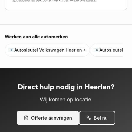
Spoedgevallen ook buiten werktijden — bel ons direct.
Werken aan alle automerken
Autosleutel
Volkswagen
Heerlen
Autosleutel
BM
Direct hulp nodig
in Heerlen
?
Wij komen op locatie
.
Offerte aanvragen
Bel nu