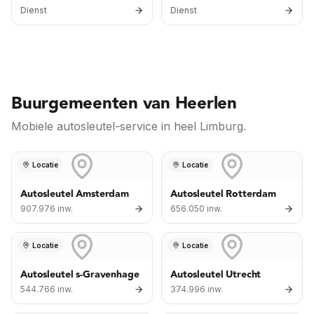
motor-ECU, transmissie,
en immobilizer — naar een
Dienst
Dienst
infotainment en ADAS — alle
werkend exemplaar.
gangbare merken.
Buurgemeenten van Heerlen
Mobiele autosleutel-service in heel Limburg.
Locatie
Locatie
Autosleutel Amsterdam
Autosleutel Rotterdam
907.976 inw.
656.050 inw.
Locatie
Locatie
Autosleutel s-Gravenhage
Autosleutel Utrecht
544.766 inw.
374.996 inw.