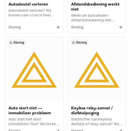
Autosleutel verloren
Afstandsbediening werkt
niet
Autosleutel verloren? Wij
komen naar u toe in heel
Werkt uw autosleutel-
Limburg, maken een nieuwe
afstandsbediening niet
sleutel ter plekke en wissen
meer? In 70% van de
Storing
Storing
de oude sleutel uit het
gevallen is het een lege
systeem. Meestal binnen 60–
knoopcel-batterij. Vervang
90 minuten weer rijden, vanaf
deze eerst; reageert hij nog
Storing
Storing
€175 excl. btw.
niet, dan checken wij de
zender en herprogrammeren
we hem.
Auto start niet —
Keyless relay-aanval /
immobilizer probleem
diefstalpoging
Auto start niet door
Slachtoffer van keyless
immobilizer-fout? Wij lezen
diefstal of relay-aanval? Wij
de foutcodes uit,
komen met spoed,
Storing
Storing