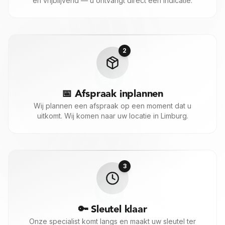
en vrijblijvend — u ontvangt direct een indicatie.
Op locatie
Mobiele service bij u
In de werkplaats
Maak een afspraak
2
📅 Afspraak inplannen
Wij plannen een afspraak op een moment dat u
Toon mijn opties
uitkomt. Wij komen naar uw locatie in Limburg.
Kies eerst een service om verder te gaan.
3
🔑 Sleutel klaar
Onze specialist komt langs en maakt uw sleutel ter