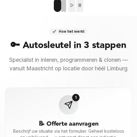
Sleutel bijmaken
Verloren sleutel
1
/
3
Extra sleutel inleren
Vervangende sleutel +
uitschakelen oude
Sleutel reparatie
Noodopening
Hoe het werkt
Knoppen, behuizing of
Buitengesloten — auto
batterij
open
🔑 Autosleutel in
3 stappen
Codering / inleren
Uitlezen / diagnose
Specialist in inleren, programmeren & clonen —
Module of sleutel
Foutcodes uitlezen
coderen
vanuit Maastricht op locatie door héél Limburg
2. Voor welke auto?
(optioneel)
Kies merk
1
📝 Offerte aanvragen
3. Waar wilt u geholpen worden?
Beschrijf uw situatie via het formulier. Geheel kosteloos